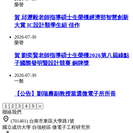
榮譽
賀 邱瀝毅老師指導碩士生榮獲經濟部智慧創新
大賞 IC設計類學生組 佳作
2026-07-30
榮譽
賀 劉奕賢老師指導碩士生榮獲2026第八屆綠點
子國際發明暨設計競賽 銅牌獎
2026-07-30
一般
【公告】劉瑞農副教授當選微電子所所長
1
2
3
4
5
»
聯絡我們
location_on
(701401) 台南市東區大學路1號
國立成功大學 自強校區 微電子工程研究所