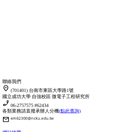
聯絡我們
location_on
(701401) 台南市東區大學路1號
國立成功大學 自強校區 微電子工程研究所
phone_enabled
06-2757575 #62434
各類業務請直撥承辦人分機
(點此查詢)
mail