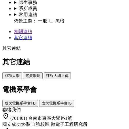
師生事務
系所成員
常用連結
佈景主題：
一般
黑暗
相關連結
其它連結
其它連結
其它連結
成功大學
電資學院
課程大綱上傳
電機系學會
成大電機系學會FB
成大電機系學會IG
聯絡我們
location_on
(701401) 台南市東區大學路1號
國立成功大學 自強校區 微電子工程研究所